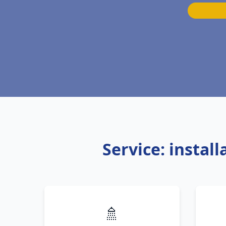
Service: insta
🚿