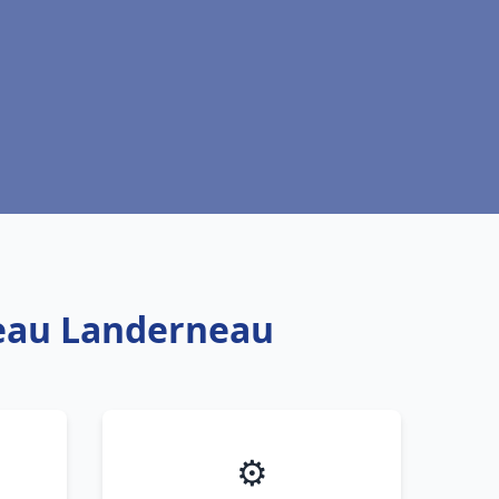
 eau Landerneau
⚙️