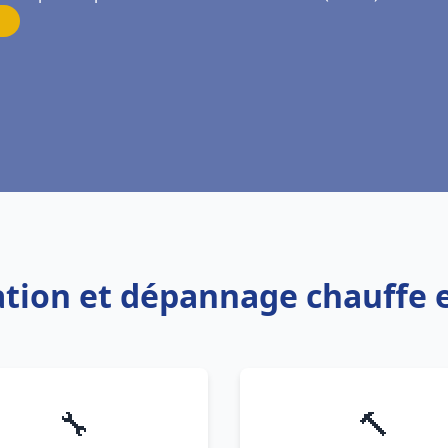
llation et dépannage chauffe
🔧
🔨