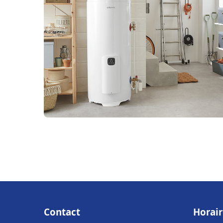
Contact
Horair