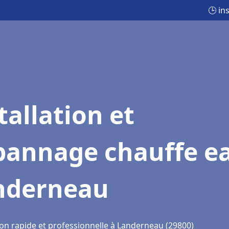
🕒 in
tallation et
pannage chauffe e
nderneau
ion rapide et professionnelle à Landerneau (29800)