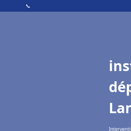
📞
ins
dé
La
Intervent