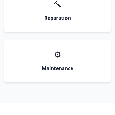
🔨
Réparation
⚙️
Maintenance