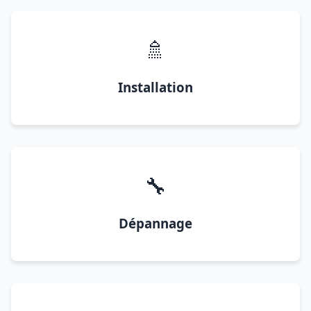
🚿
Installation
🔧
Dépannage