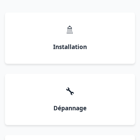
🚿
Installation
🔧
Dépannage