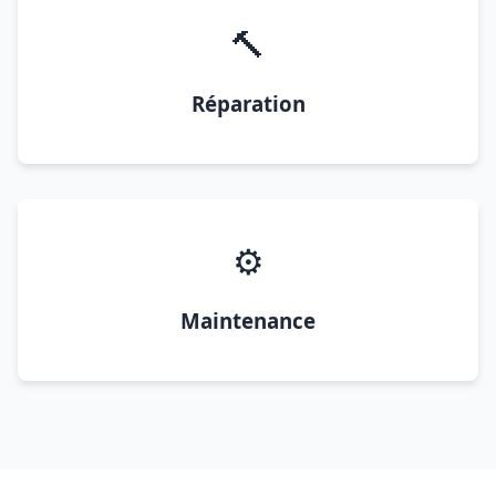
🔨
Réparation
⚙️
Maintenance