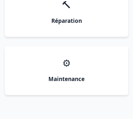
🔨
Réparation
⚙️
Maintenance