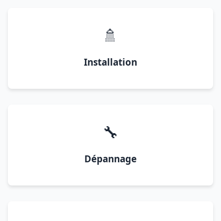
🚿
Installation
🔧
Dépannage