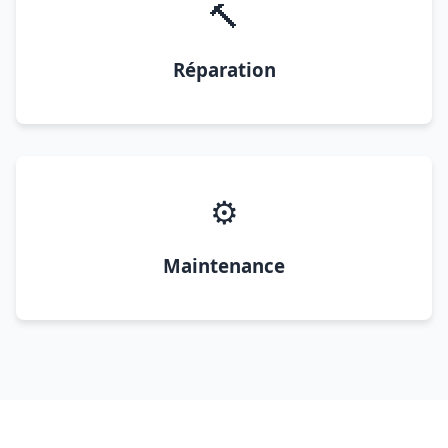
🔨
Réparation
⚙️
Maintenance