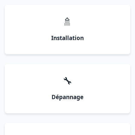
🚿
Installation
🔧
Dépannage