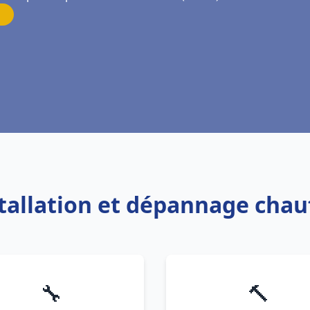
stallation et dépannage chauf
🔧
🔨