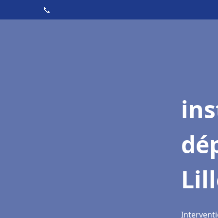
📞
ins
dé
Lil
Interventi