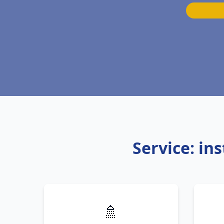
Service: in
🚿