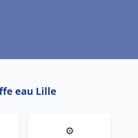
fe eau Lille
⚙️