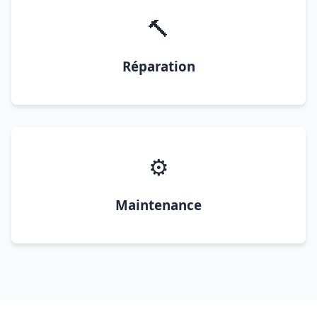
🔨
Réparation
⚙️
Maintenance