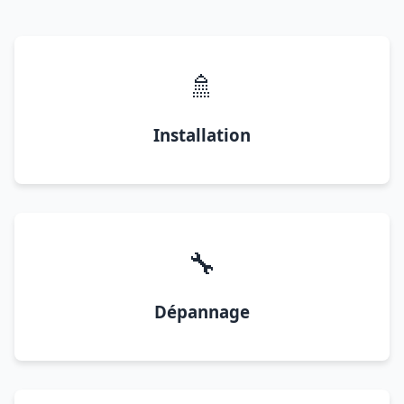
🚿
Installation
🔧
Dépannage