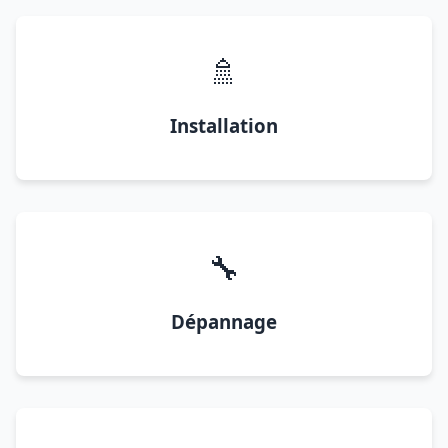
🚿
Installation
🔧
Dépannage