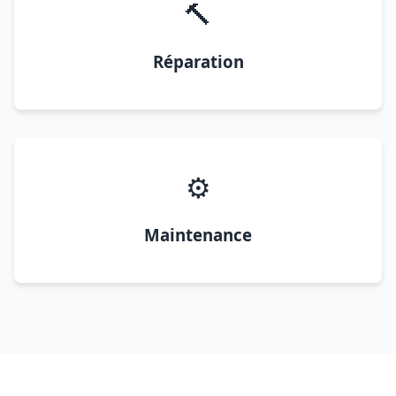
🔨
Réparation
⚙️
Maintenance