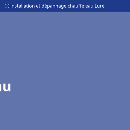
🕒 installation et dépannage chauffe eau Luré
au