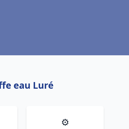
ffe eau Luré
⚙️