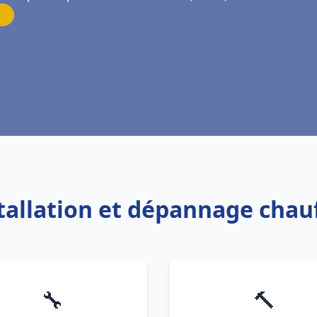
stallation et dépannage chau
🔧
🔨