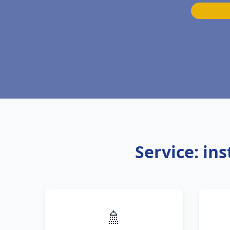
Service: in
🚿