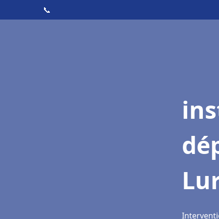
📞
ins
dé
Lu
Interventi