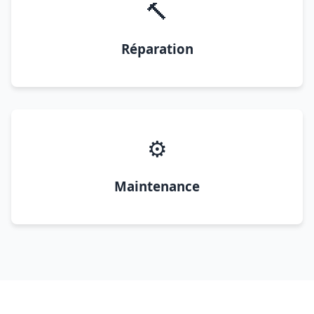
🔨
Réparation
⚙️
Maintenance