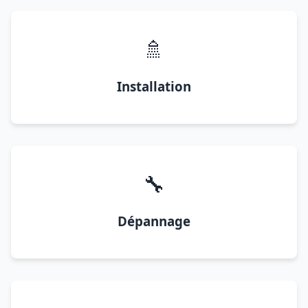
🚿
Installation
🔧
Dépannage