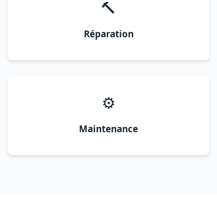
🔨
Réparation
⚙️
Maintenance