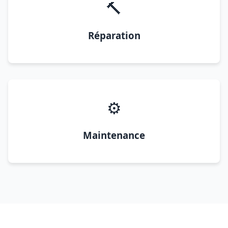
🔨
Réparation
⚙️
Maintenance