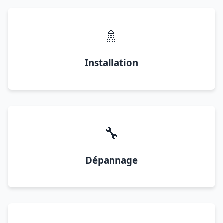
🚿
Installation
🔧
Dépannage