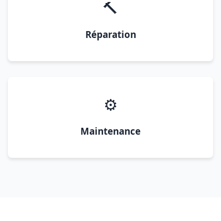
🔨
Réparation
⚙️
Maintenance