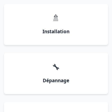
🚿
Installation
🔧
Dépannage