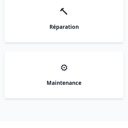
🔨
Réparation
⚙️
Maintenance