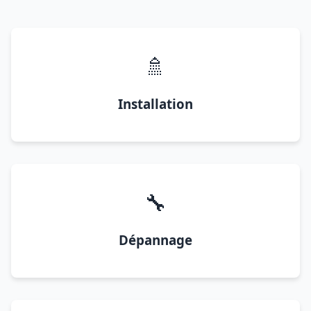
🚿
Installation
🔧
Dépannage