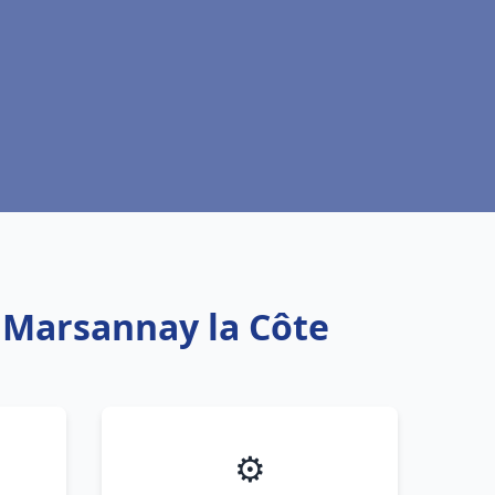
u Marsannay la Côte
⚙️