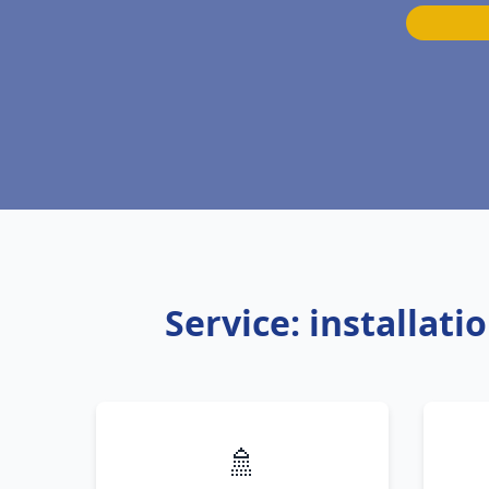
Service: installat
🚿