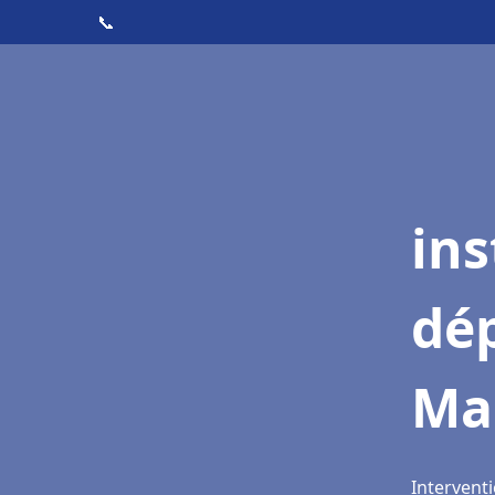
📞
ins
dé
Ma
Intervent