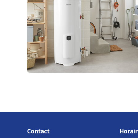
Contact
Horair