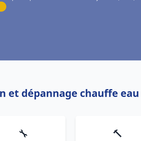
ion et dépannage chauffe ea
🔧
🔨