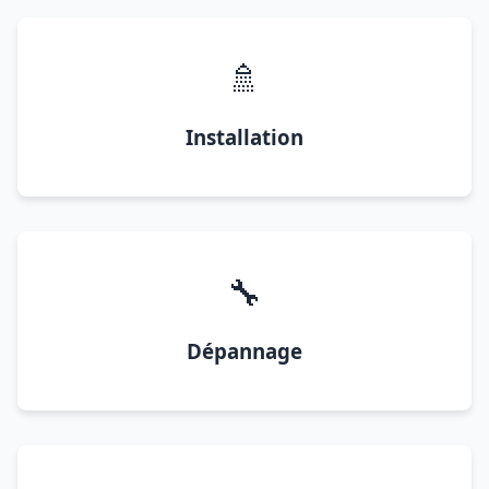
🚿
Installation
🔧
Dépannage