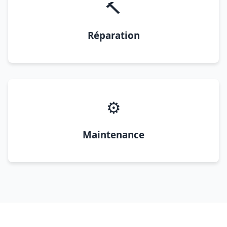
🔨
Réparation
⚙️
Maintenance