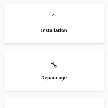
🚿
Installation
🔧
Dépannage