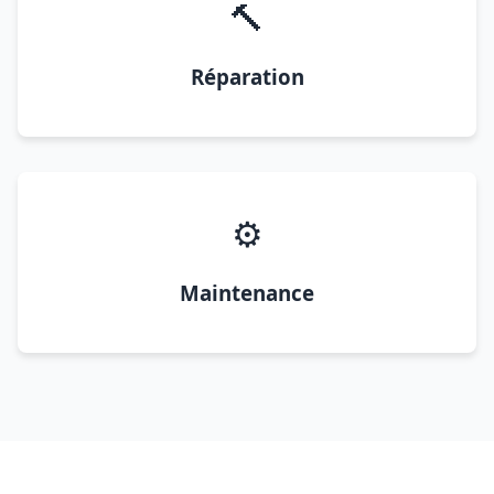
🔨
Réparation
⚙️
Maintenance