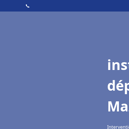
📞
ins
dé
Ma
Intervent