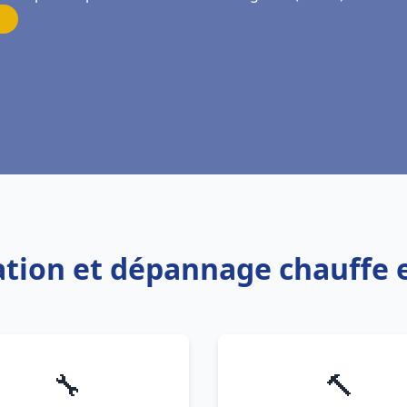
llation et dépannage chauffe
🔧
🔨