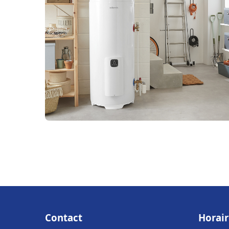
Contact
Horair