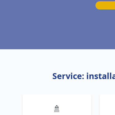
Service: insta
🚿