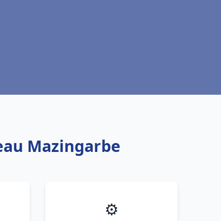
 eau Mazingarbe
⚙️