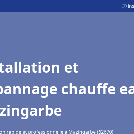
🕒 in
tallation et
pannage chauffe e
zingarbe
ion rapide et professionnelle à Mazingarbe (62670)