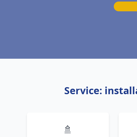
Service: insta
🚿