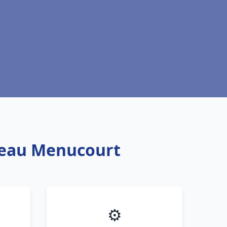
e eau Menucourt
⚙️