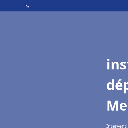
📞
ins
dé
Me
Intervent