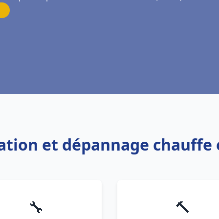
llation et dépannage chauff
🔧
🔨