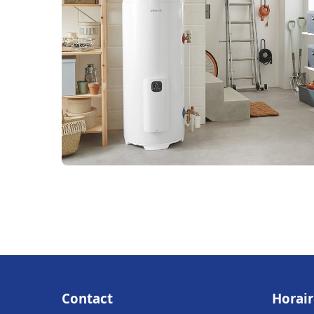
Contact
Horair