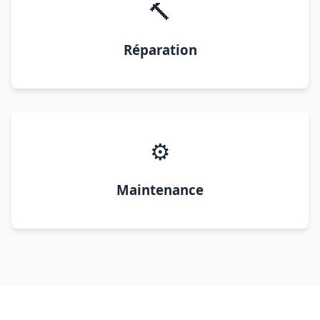
🔨
Réparation
⚙️
Maintenance