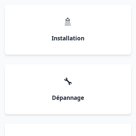
🚿
Installation
🔧
Dépannage