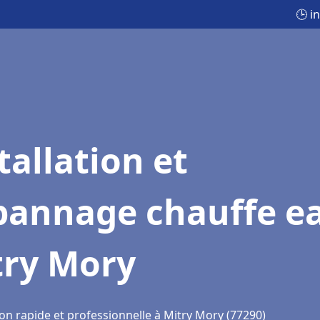
🕒 i
tallation et
pannage chauffe e
try Mory
on rapide et professionnelle à Mitry Mory (77290)