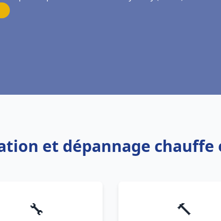
llation et dépannage chauffe
🔧
🔨