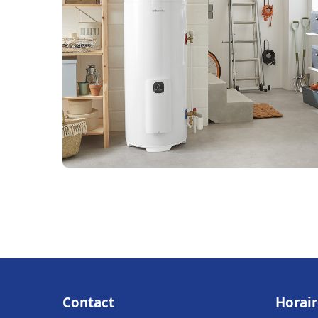
Contact
Horair