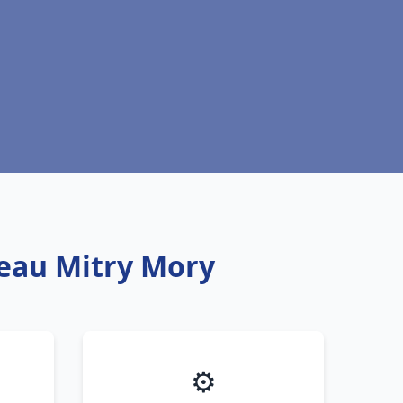
 eau Mitry Mory
⚙️