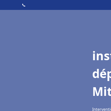
📞
ins
dé
Mi
Interventi