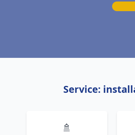
Service: insta
🚿