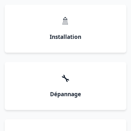
🚿
Installation
🔧
Dépannage