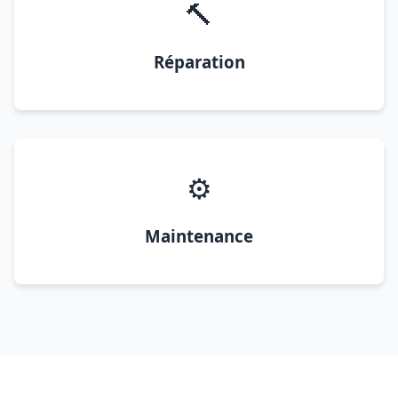
🔨
Réparation
⚙️
Maintenance