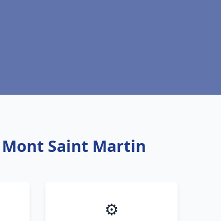
u Mont Saint Martin
⚙️