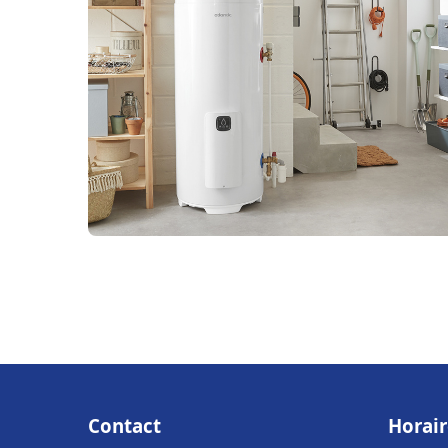
Contact
Horair