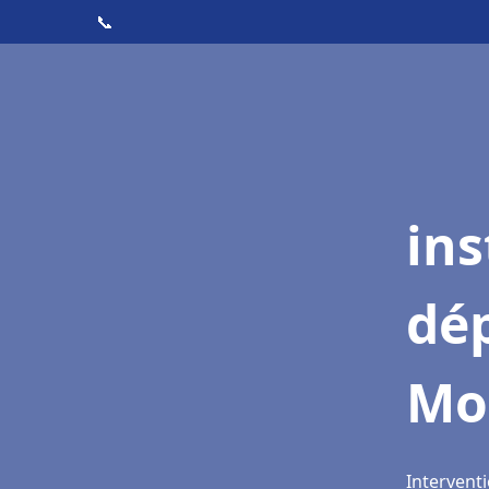
📞
ins
dé
Mo
Intervent