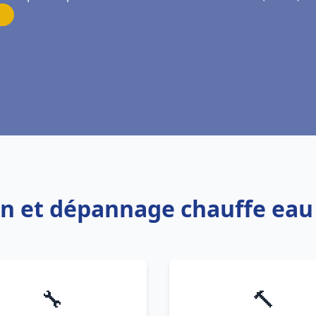
ion et dépannage chauffe ea
🔧
🔨