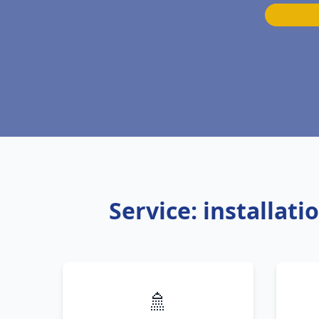
Service: installat
🚿