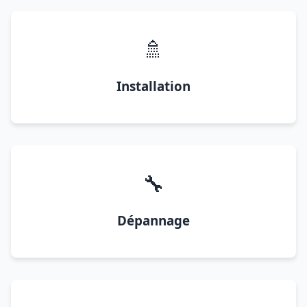
🚿
Installation
🔧
Dépannage