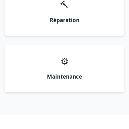
🔨
Réparation
⚙️
Maintenance