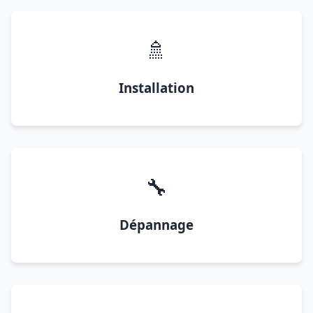
🚿
Installation
🔧
Dépannage