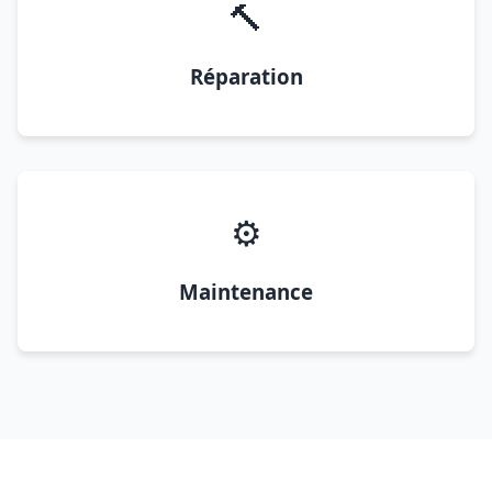
🔨
Réparation
⚙️
Maintenance