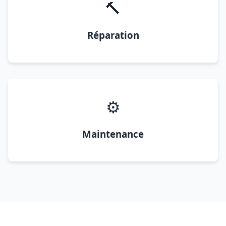
🔨
Réparation
⚙️
Maintenance