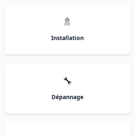
🚿
Installation
🔧
Dépannage