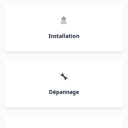
🚿
Installation
🔧
Dépannage