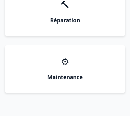
🔨
Réparation
⚙️
Maintenance