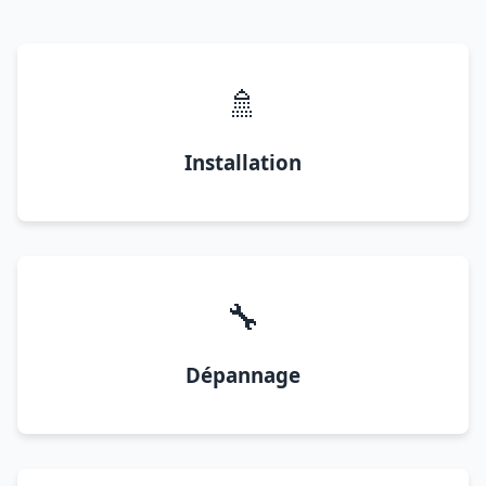
🚿
Installation
🔧
Dépannage