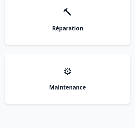
🔨
Réparation
⚙️
Maintenance