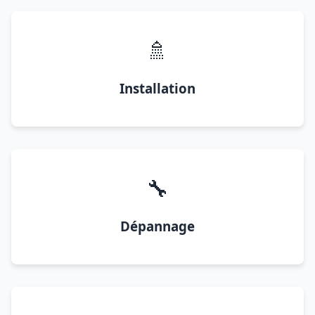
🚿
Installation
🔧
Dépannage