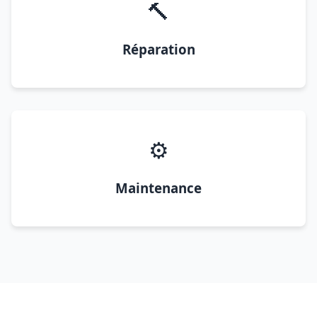
🔨
Réparation
⚙️
Maintenance