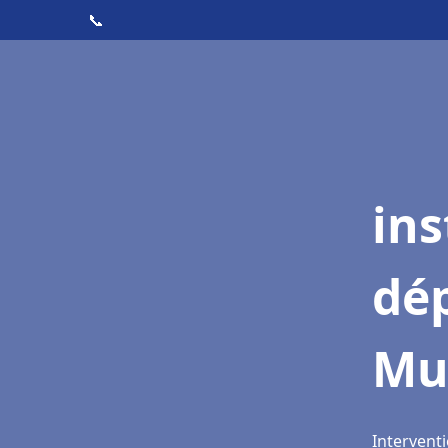
📞
ins
dé
Mu
Intervent