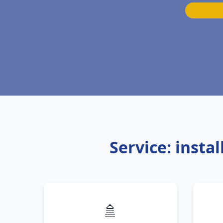
Service: inst
🚿