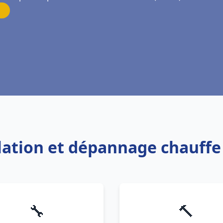
allation et dépannage chauff
🔧
🔨