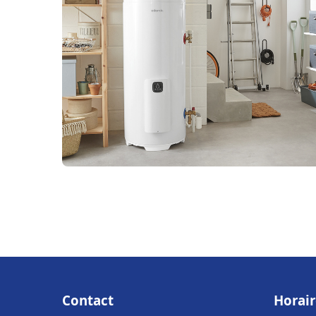
Contact
Horair