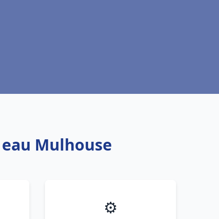
e eau Mulhouse
⚙️