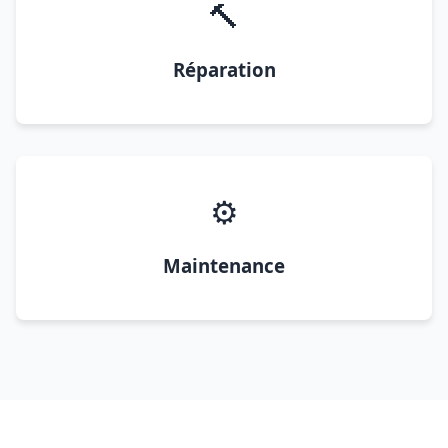
🔨
Réparation
⚙️
Maintenance