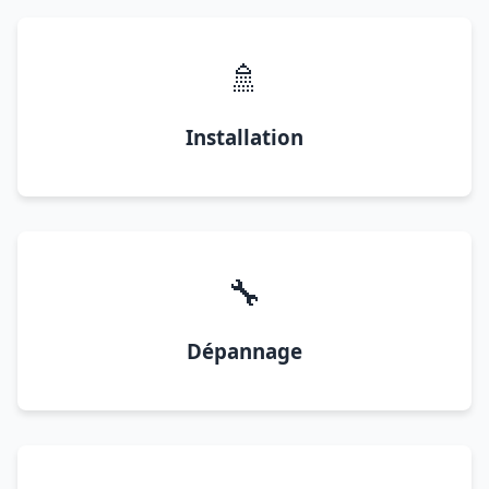
🚿
Installation
🔧
Dépannage