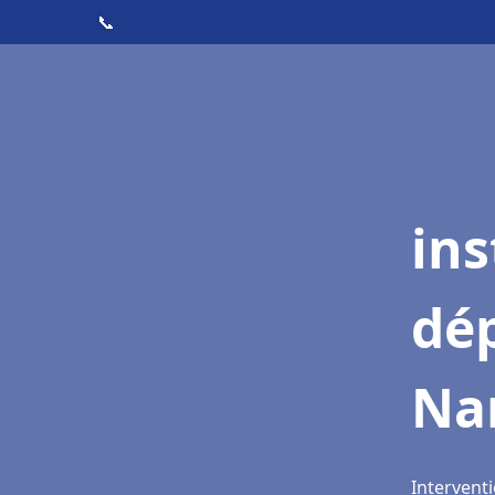
📞
ins
dé
Na
Interventi