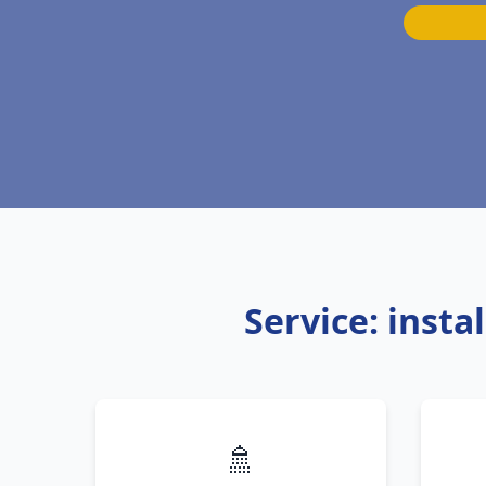
Service: inst
🚿