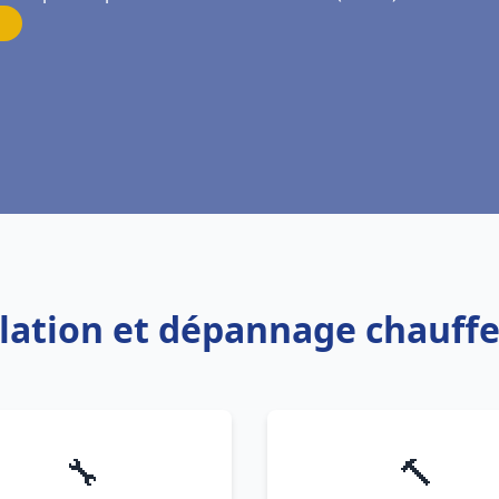
allation et dépannage chauff
🔧
🔨