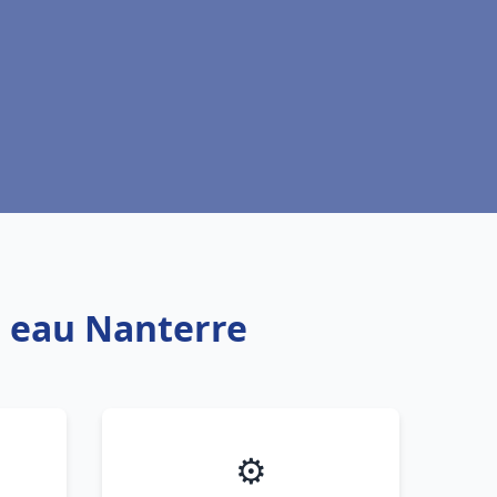
e eau Nanterre
⚙️