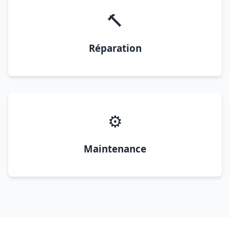
🔨
Réparation
⚙️
Maintenance