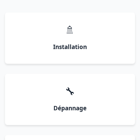
🚿
Installation
🔧
Dépannage