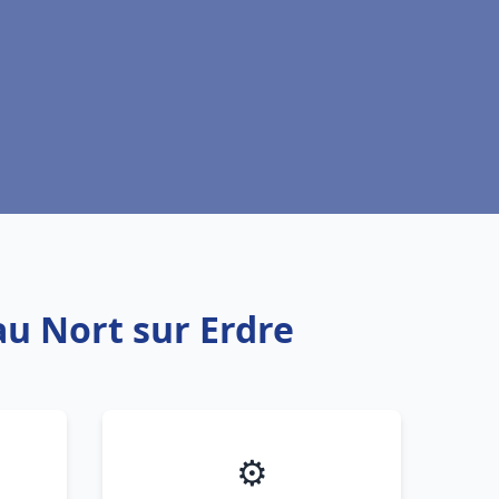
au Nort sur Erdre
⚙️