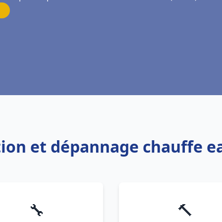
ation et dépannage chauffe e
🔧
🔨