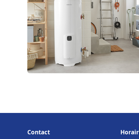
Contact
Horair