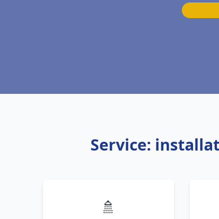
Service: install
🚿