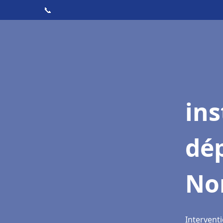
📞
ins
dé
Nor
Interventi