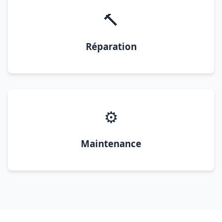
🔨
Réparation
⚙️
Maintenance