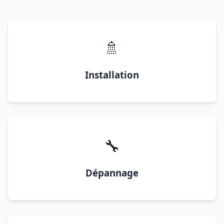
🚿
Installation
🔧
Dépannage