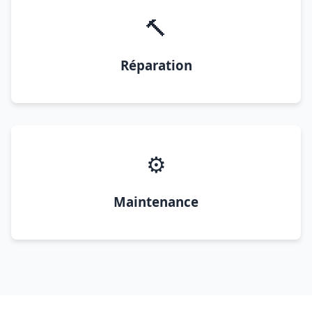
🔨
Réparation
⚙️
Maintenance