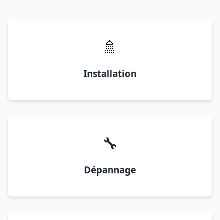
🚿
Installation
🔧
Dépannage