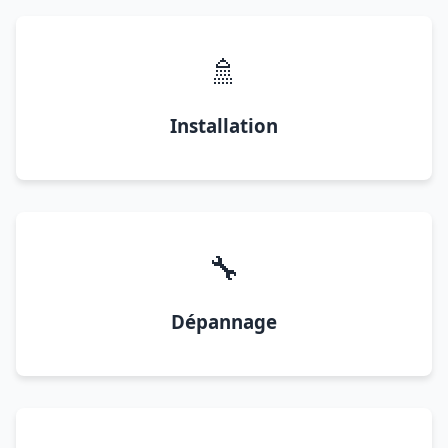
🚿
Installation
🔧
Dépannage