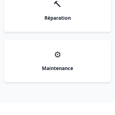
🔨
Réparation
⚙️
Maintenance