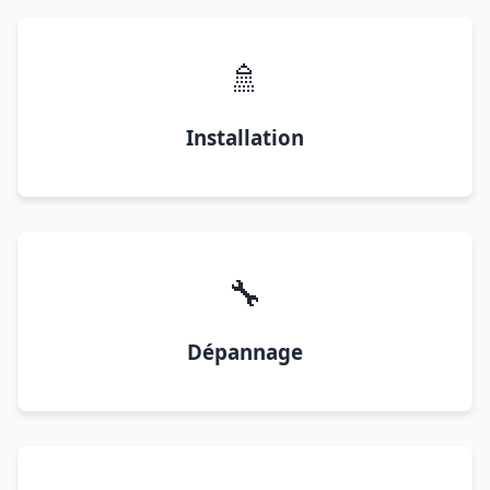
🚿
Installation
🔧
Dépannage