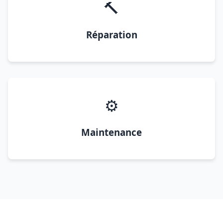
🔨
Réparation
⚙️
Maintenance