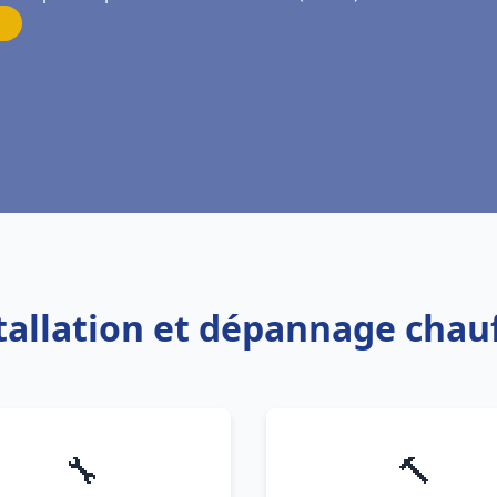
stallation et dépannage chau
🔧
🔨