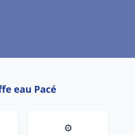
ffe eau Pacé
⚙️