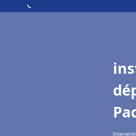
📞
ins
dé
Pa
Interventi