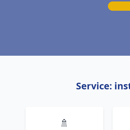
Service: in
🚿