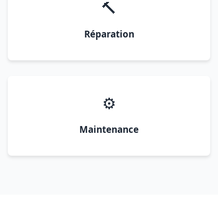
🔨
Réparation
⚙️
Maintenance