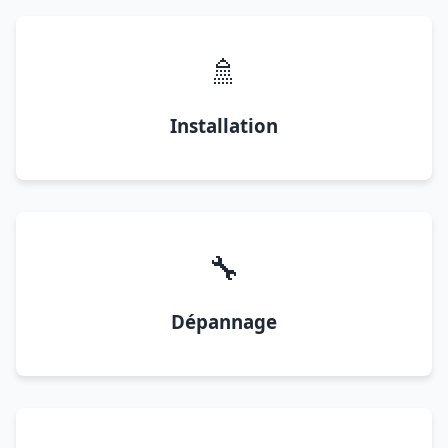
🚿
Installation
🔧
Dépannage