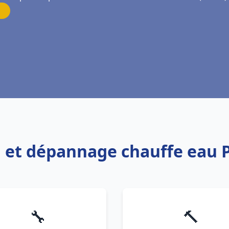
on et dépannage chauffe eau 
🔧
🔨