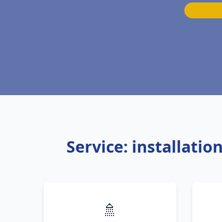
Service: installati
🚿