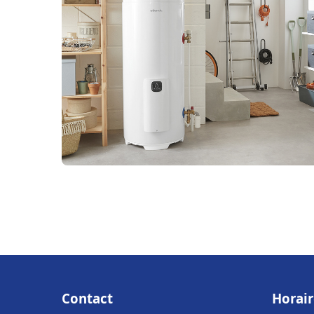
Contact
Horair