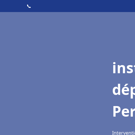
📞
ins
dé
Per
Interventi