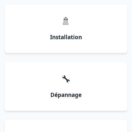
🚿
Installation
🔧
Dépannage