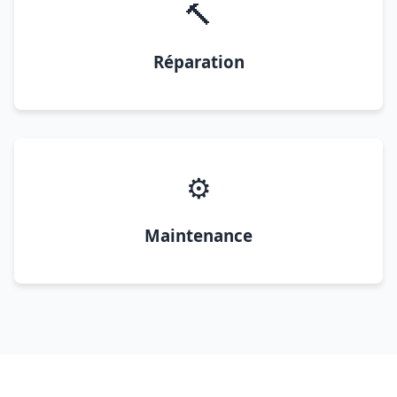
🔨
Réparation
⚙️
Maintenance