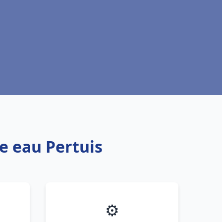
e eau Pertuis
⚙️