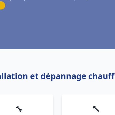
tallation et dépannage chauff
🔧
🔨