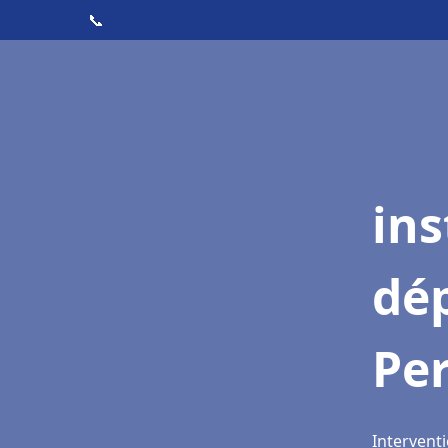
📞
ins
dé
Per
Interventi