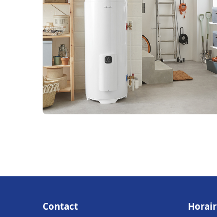
Contact
Horair