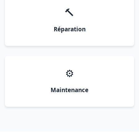
🔨
Réparation
⚙️
Maintenance