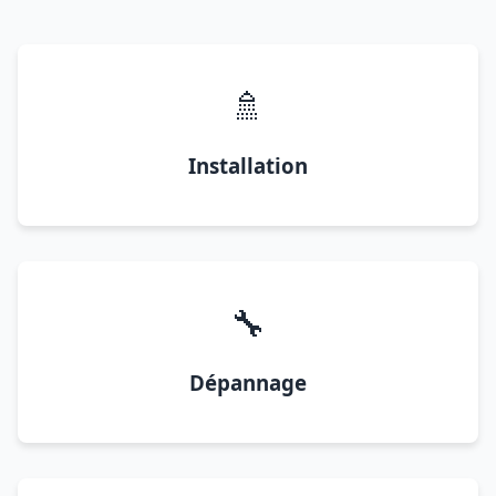
🚿
Installation
🔧
Dépannage