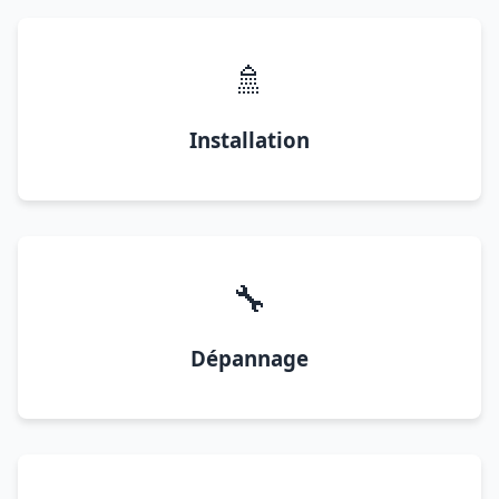
🚿
Installation
🔧
Dépannage