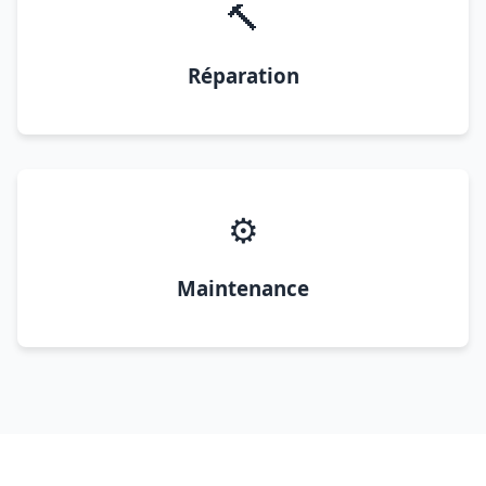
🔨
Réparation
⚙️
Maintenance