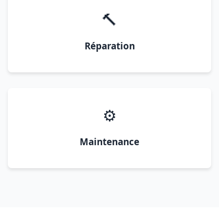
🔨
Réparation
⚙️
Maintenance