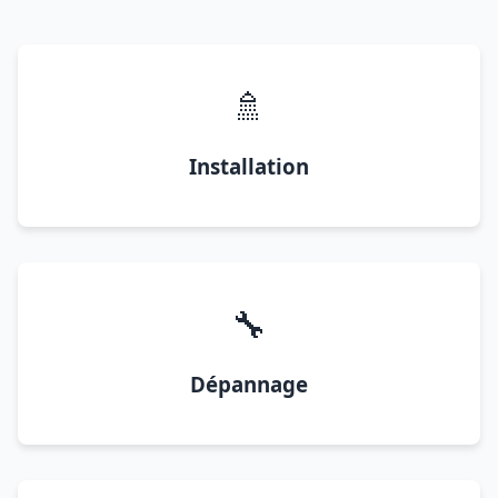
🚿
Installation
🔧
Dépannage