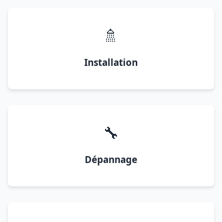
🚿
Installation
🔧
Dépannage