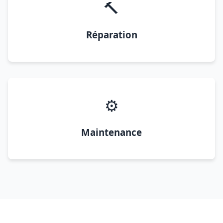
🔨
Réparation
⚙️
Maintenance