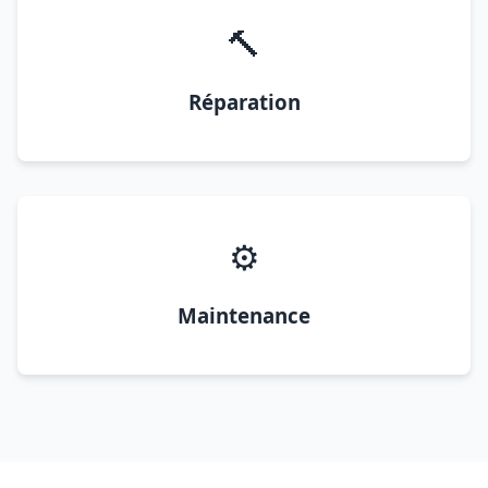
🔨
Réparation
⚙️
Maintenance