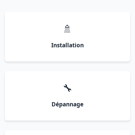
🚿
Installation
🔧
Dépannage