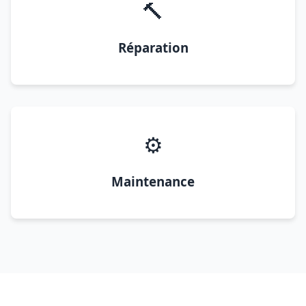
🔨
Réparation
⚙️
Maintenance