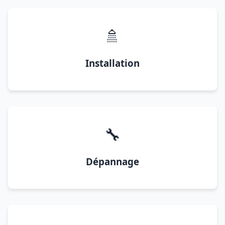
🚿
Installation
🔧
Dépannage