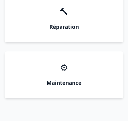
🔨
Réparation
⚙️
Maintenance