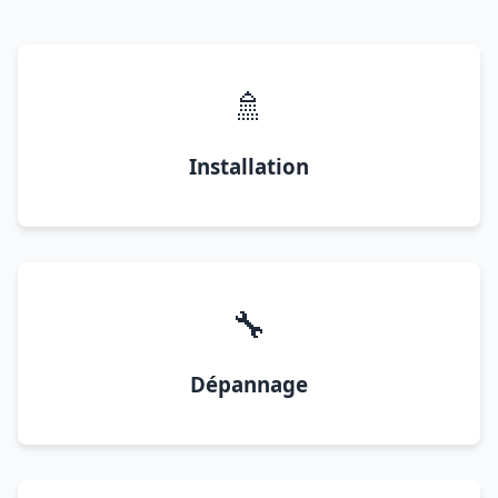
🚿
Installation
🔧
Dépannage